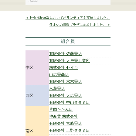
Closed
＜ 社会福祉施設においてボランティアを実施しました。
住まいの情報プラザに参加しました。 ＞
組合員
有限会社 佐藤畳店
有限会社 大戸畳工業所
中区
株式会社 セイキ
山広畳商店
有限会社 水木畳店
米花畳店
西区
有限会社 大広畳店
有限会社 中山タタミ店
片岡たたみ店
沖産業 株式会社
有限会社 宮崎畳店
有限会社 上野タタミ店
南区