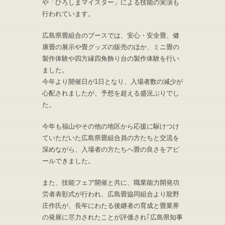
や「ひろしまマイスター」による技能の実演も
行われています。
広島県畳組合のブースでは、安心・安全畳、健
康畳の展示や畳グッズの販売のほか、ミニ畳の
製作体験や四方縁四角飾り台の製作体験を行い
ました。
今年より開催日が1日となり、入場者数の減少が
心配されましたが、予想を超える盛況ぶりでし
た。
今年も福山やその他の地区から応援に駆けつけ
ていただいた広島県畳組合員の方たちと交流を
深めながら、入場者の方たちへ畳の良さをアピ
ールできました。
また、技能フェア開催と共に、職業能力開発功
労者表彰式が行われ、広島畳協同組合より龍野
庄作氏が、長年にわたる後継者の育成と畳業界
の発展に尽力されたことが評価され｢広島県知事