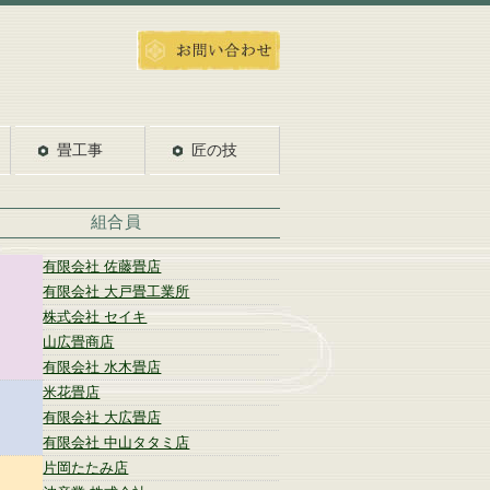
畳工事
匠の技
組合員
有限会社 佐藤畳店
有限会社 大戸畳工業所
株式会社 セイキ
山広畳商店
有限会社 水木畳店
米花畳店
有限会社 大広畳店
有限会社 中山タタミ店
片岡たたみ店