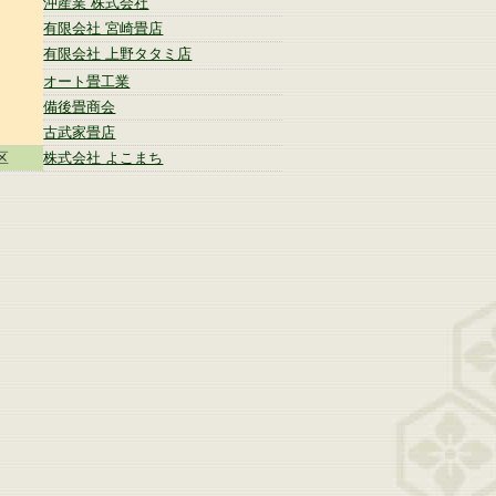
沖産業 株式会社
有限会社 宮崎畳店
有限会社 上野タタミ店
オート畳工業
備後畳商会
古武家畳店
区
株式会社 よこまち