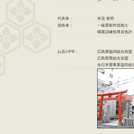
代表者：
米花 俊明
資格者：
一級畳製作技能士
職業訓練指導員免許
お店のPR：
広島畳協同組合加盟
広島県畳組合加盟
全日本畳事業協同組